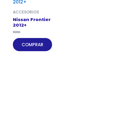
ACCESORIOS
Nissan Frontier
2012+
Valorado
en
COMPRAR
0
de
5