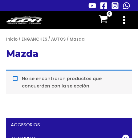
Ir
al
Main
contenido
Menu
Inicio
/
ENGANCHES
/
AUTOS
/ Mazda
Mazda
No se encontraron productos que
concuerden con la selección.
ACCESORIOS