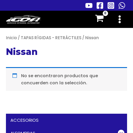
Ir
al
Main
contenido
Menu
Inicio
/
TAPAS RÍGIDAS - RETRÁCTILES
/ Nissan
Nissan
No se encontraron productos que
concuerden con la selección.
ACCESORIOS