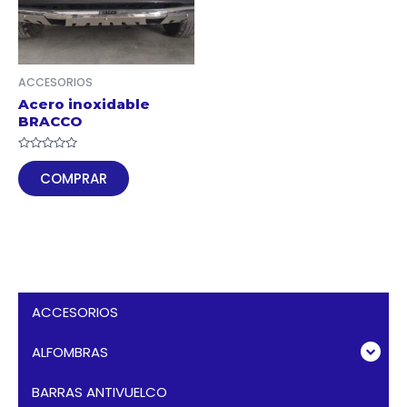
ACCESORIOS
Acero inoxidable
BRACCO
Valorado
en
COMPRAR
0
de
5
ACCESORIOS
ALFOMBRAS
BARRAS ANTIVUELCO