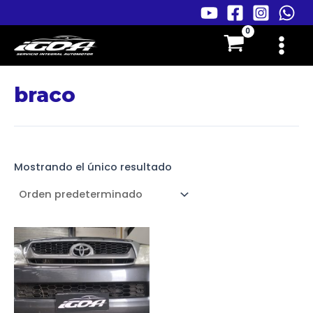
Ir
al
Main
contenido
Menu
braco
Mostrando el único resultado