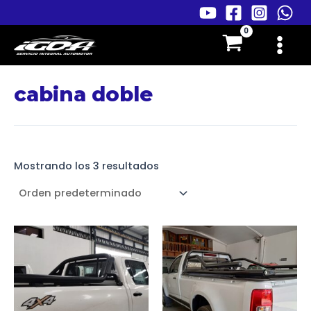
Ir
al
Main
contenido
Menu
cabina doble
Mostrando los 3 resultados