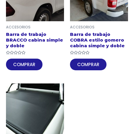
ACCESORIOS
ACCESORIOS
Barra de trabajo
Barra de trabajo
BRACCO cabina simple
COBRA estilo gomero
y doble
cabina simple y doble
Valorado
Valorado
en
en
COMPRAR
COMPRAR
0
0
de
de
5
5