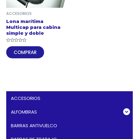
ACCESORIOS
Lona marítima
Multicap para cabina
simple y doble
Valorado
en
COMPRAR
0
de
5
ACCESORIOS
ALFOMBRAS
BARRAS ANTIVUELCO