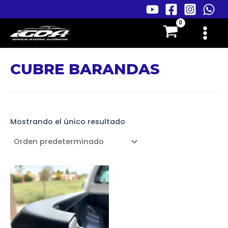
Ir
al
Main
contenido
Menu
CUBRE BARANDAS
Mostrando el único resultado