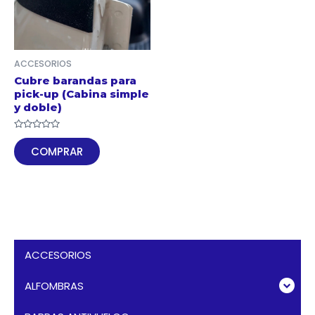
ACCESORIOS
Cubre barandas para
pick-up (Cabina simple
y doble)
Valorado
en
COMPRAR
0
de
5
ACCESORIOS
ALFOMBRAS