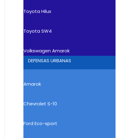
Toyota Hilux
Toyota SW4
Volkswagen Amarok
DEFENSAS URBANAS
Amarok
Chevrolet S-10
Ford Eco-sport