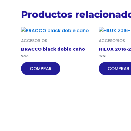
Productos relacionad
ACCESORIOS
ACCESORIOS
BRACCO black doble caño
HILUX 2016-
Valorado
Valorado
en
en
COMPRAR
COMPRAR
0
0
de
de
5
5