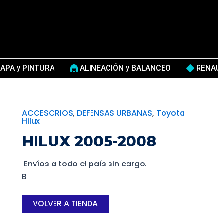
APA y PINTURA
ALINEACIÓN y BALANCEO
RENA
ACCESORIOS
,
DEFENSAS URBANAS
,
Toyota
Hilux
HILUX 2005-2008
Envíos a todo el país sin cargo.
B
VOLVER A TIENDA