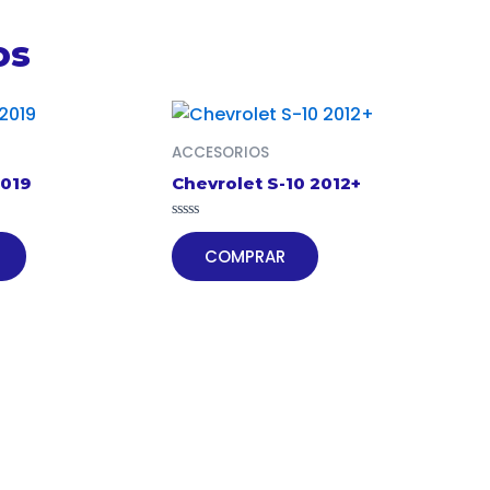
os
ACCESORIOS
2019
Chevrolet S-10 2012+
Valorado
en
COMPRAR
0
de
5