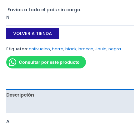
Envíos a todo el país sin cargo.
N
VOLVER A TIENDA
Etiquetas:
antivuelco
,
barra
,
black
,
bracco
,
Jaula
,
negra
Consultar por este producto
Descripción
Valoraciones (0)
A