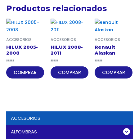
Productos relacionados
ACCESORIOS
ACCESORIOS
ACCESORIOS
HILUX 2005-
HILUX 2008-
Renault
2008
2011
Alaskan
Valorado
Valorado
Valorado
en
en
en
COMPRAR
COMPRAR
COMPRAR
0
0
0
de
de
de
5
5
5
ACCESORIOS
ALFOMBRAS